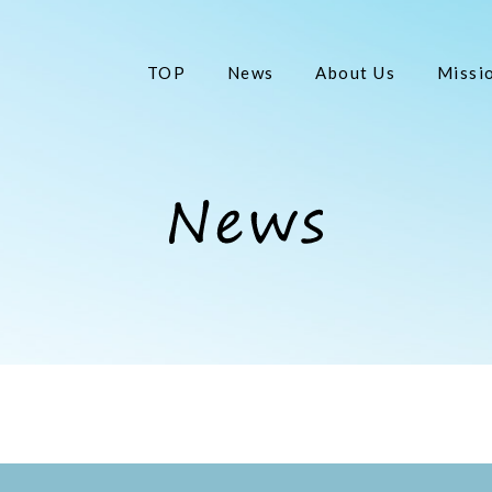
TOP
News
About Us
Missi