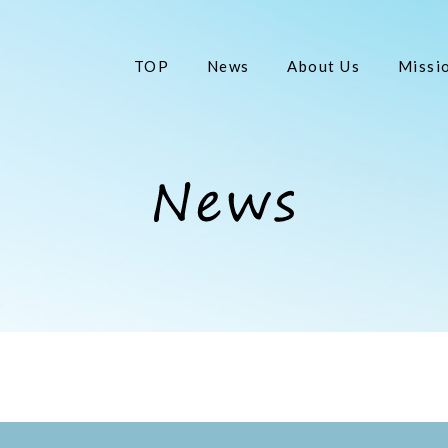
TOP
News
About Us
Missi